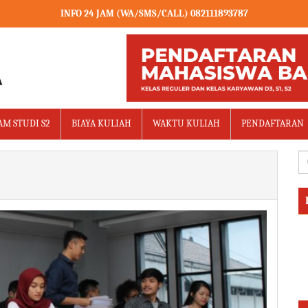
INFO 24 JAM (WA/SMS/CALL) 082111893787
M STUDI S2
BIAYA KULIAH
WAKTU KULIAH
PENDAFTARAN