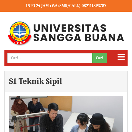
INFO 24 JAM (WA/SMS/CALL) 082111893787
Cari
S1 Teknik Sipil